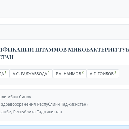
ИФИКАЦИИ ШТАММОВ МИКОБАКТЕРИИ ТУБЕ
СТАН
1
1
2
3
ДА
А.С. РАДЖАБЗОДА
Р.А. НАИМОВ
А.Г. ГОИБОВ
али ибни Сино»
е здравоохранения Республики Таджикистан»
шанбе, Республика Таджикистан