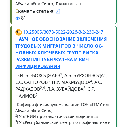
Абуали ибни Сино», Таджикистан
С
качать статью:
81
10.25005/3078-5022-2026-3-2-230-247
НАУЧНОЕ ОБОСНОВАНИЕ ВКЛЮЧЕНИЯ
ТРУДОВЫХ МИГРАНТОВ В ЧИСЛО ОС-
НОВНЫХ КЛЮЧЕВЫХ ГРУПП РИСКА
РАЗВИТИЯ ТУБЕРКУЛЕЗА И ВИЧ-
ИНФИЦИРОВАНИЯ
1
2
О.И. БОБОХОДЖАЕВ
, А.Б. БУРХОНЗОДА
,
3
4
С.С. САТТОРОВ
, П.У. МАХМУДОВА
, А.С.
2,4
2
РАДЖАБОВ
, Л.А. ЗУБАЙДОВА
, С.Р.
2
НАИМОВ
1
Кафедра фтизиопульмонологии ГОУ «ТГМУ им.
Абуали ибни Сино,
2
ГУ «ТНИИ профилактической медицины»,
3
ГУ «Республиканский центр по профилактике и