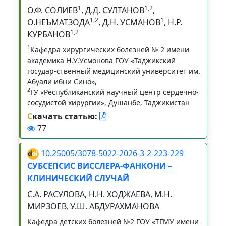
1
1,2
О.Ф. СОЛИЕВ
, Д.Д. СУЛТАНОВ
,
1,2
1
О.НЕЪМАТЗОДА
, Д.Н. УСМАНОВ
, Н.Р.
1,2
КУРБАНОВ
1
Кафедра хирургических болезней № 2 имени
академика Н.У.Усмонова ГОУ «Таджикский
государ-ственный медицинский университет им.
Абуали ибни Сино»,
2
ГУ «Республиканский научный центр сердечно-
сосудистой хирургии», Душанбе, Таджикистан
С
качать статью:
77
10.25005/3078-5022-2026-3-2-223-229
СУБСЕПСИС ВИССЛЕРА-ФАНКОНИ –
КЛИНИЧЕСКИЙ СЛУЧАЙ
С.А. РАСУЛОВА, Н.Н. ХОДЖАЕВА, М.Н.
МИРЗОЕВ, У.Ш. АБДУРАХМАНОВА
Кафедра детских болезней №2 ГОУ «ТГМУ имени