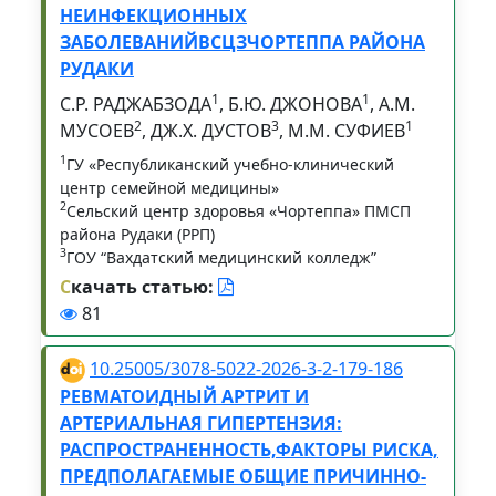
НЕИНФЕКЦИОННЫХ
ЗАБОЛЕВАНИЙВСЦЗЧОРТЕППА РАЙОНА
РУДАКИ
1
1
С.Р. РАДЖАБЗОДА
, Б.Ю. ДЖОНОВА
, А.М.
2
3
1
МУСОЕВ
, ДЖ.Х. ДУСТОВ
, М.М. СУФИЕВ
1
ГУ «Республиканский учебно-клинический
центр семейной медицины»
2
Сельский центр здоровья «Чортеппа» ПМСП
района Рудаки (РРП)
3
ГОУ “Вахдатский медицинский колледж”
С
качать статью:
81
10.25005/3078-5022-2026-3-2-179-186
РЕВМАТОИДНЫЙ АРТРИТ И
АРТЕРИАЛЬНАЯ ГИПЕРТЕНЗИЯ:
РАСПРОСТРАНЕННОСТЬ,ФАКТОРЫ РИСКА,
ПРЕДПОЛАГАЕМЫЕ ОБЩИЕ ПРИЧИННО-