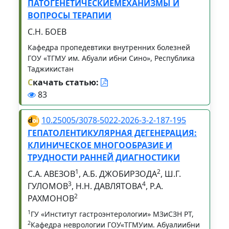
ПАТОГЕНЕТИЧЕСКИЕМЕХАНИЗМЫ И
ВОПРОСЫ ТЕРАПИИ
С.Н. БОЕВ
Кафедра пропедевтики внутренних болезней
ГОУ «ТГМУ им. Абуали ибни Сино», Республика
Таджикистан
С
качать статью:
83
10.25005/3078-5022-2026-3-2-187-195
ГЕПАТОЛЕНТИКУЛЯРНАЯ ДЕГЕНЕРАЦИЯ:
КЛИНИЧЕСКОЕ МНОГООБРАЗИЕ И
ТРУДНОСТИ РАННЕЙ ДИАГНОСТИКИ
1
2
С.А. АВЕЗОВ
, А.Б. ДЖОБИРЗОДА
, Ш.Г.
3
4
ГУЛОМОВ
, Н.Н. ДАВЛЯТОВА
, Р.А.
2
РАХМОНОВ
1
ГУ «Институт гастроэнтерологии» МЗиСЗН РТ,
2
Кафедра неврологии ГОУ«ТГМУим. Абуалиибни