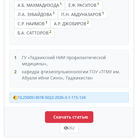
1
1
А.Б. МАХМАДИЗОДА
Ё.Ф. РАСУЛОВ
1
1
Л.А. ЗУБАЙДОВА
П.Н. АБДУНАЗАРОВ
1
2
С.Р. НАИМОВ
А.Р. ДЖОБИРОВ
2
Б.А. САТТОРОВ
1
ГУ «Таджикский НИИ профилактической
медицины»,
2
кафедра фтизиопульмонологии ГОУ «ТГМУ им.
Абуали ибни Сино», Таджикистан
10.25005/3078-5022-2026-3-1-115-124
Скачать статью
262